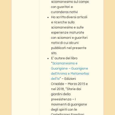
sciamanesimo sul campo
con guaritori e
curanderos nativi
Ha scritto diversi articoli
e ricerche sullo
sciamanesimo e sulle
esperienze maturate
con sciamani e guaritori
nativi di cui alcuni
pubblicati nel presente
sito.
E’ autore del libro
“
Sciamanesimo e
Guarigione – Guarigione
dell’Anima e Metamorfosi
dell’Io
” – Edizioni
Crisalide – Marzo 2015 e
nel 2018, “Storie dai
giardini della
preesistenza – I
movimenti di guarigione
degli spiriti con le
Costellazioni Familiari