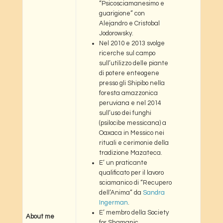
“Psicosciamanesimo e
guarigione” con
Alejandro e Cristobal
Jodorowsky.
Nel 2010 e 2013 svolge
ricerche sul campo
sull’utilizzo delle piante
di potere enteogene
presso gli Shipibo nella
foresta amazzonica
peruviana e nel 2014
sull’uso dei funghi
(psilocibe messicana) a
Oaxaca in Messico nei
rituali e cerimonie della
tradizione Mazateca.
E’ un praticante
qualificato per il lavoro
sciamanico di “Recupero
dell’Anima” da
Sandra
Ingerman
.
E’ membro della Society
About me
for Shamanic