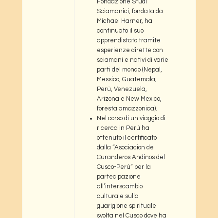
Fondazione Studi
Sciamanici, fondata da
Michael Harner, ha
continuato il suo
apprendistato tramite
esperienze dirette con
sciamani e nativi di varie
parti del mondo (Nepal,
Messico, Guatemala,
Perù, Venezuela,
Arizona e New Mexico,
foresta amazzonica).
Nel corso di un viaggio di
ricerca in Perù ha
ottenuto il certificato
dalla “Asociacion de
Curanderos Andinos del
Cusco-Perù” per la
partecipazione
all’interscambio
culturale sulla
guarigione spirituale
svolta nel Cusco dove ha