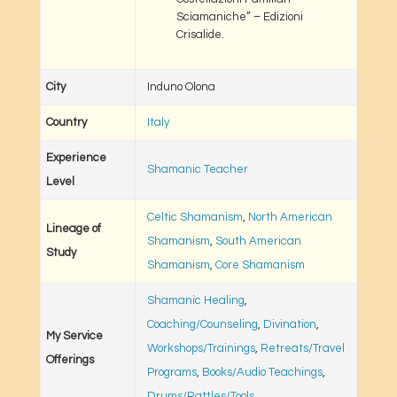
Sciamaniche” – Edizioni
Crisalide.
City
Induno Olona
Country
Italy
Experience
Shamanic Teacher
Level
Celtic Shamanism
,
North American
Lineage of
Shamanism
,
South American
Study
Shamanism
,
Core Shamanism
Shamanic Healing
,
Coaching/Counseling
,
Divination
,
My Service
Workshops/Trainings
,
Retreats/Travel
Offerings
Programs
,
Books/Audio Teachings
,
Drums/Rattles/Tools