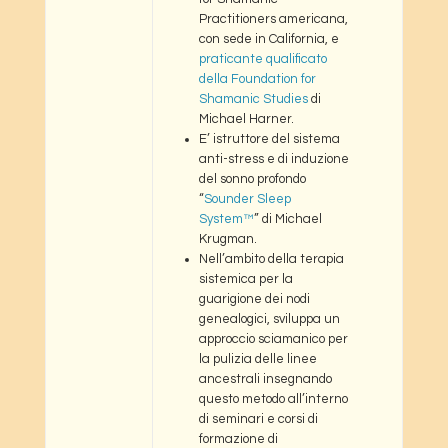
Practitioners americana,
con sede in California, e
praticante qualificato
della Foundation for
Shamanic Studies
di
Michael Harner.
E’ istruttore del sistema
anti-stress e di induzione
del sonno profondo
“
Sounder Sleep
System™
” di Michael
Krugman.
Nell’ambito della terapia
sistemica per la
guarigione dei nodi
genealogici, sviluppa un
approccio sciamanico per
la pulizia delle linee
ancestrali insegnando
questo metodo all’interno
di seminari e corsi di
formazione di